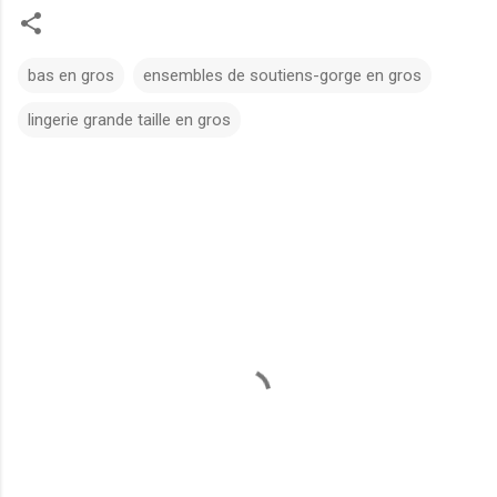
bas en gros
ensembles de soutiens-gorge en gros
lingerie grande taille en gros
C
o
m
m
e
n
t
s