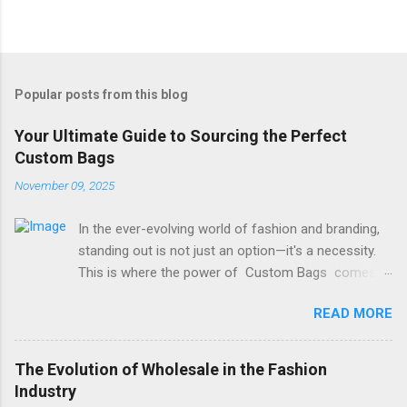
Popular posts from this blog
Your Ultimate Guide to Sourcing the Perfect
Custom Bags
November 09, 2025
In the ever-evolving world of fashion and branding,
standing out is not just an option—it's a necessity.
This is where the power of Custom Bags comes
into play. Whether for a corporate event, a boutique
READ MORE
giveaway, or a personal fashion statement, a
bespoke bag serves as a walking advertisement and
a functional accessory. Finding a supplier that
The Evolution of Wholesale in the Fashion
balances quality, creativity, and affordability can be a
Industry
challenge. You need a partner who understands your