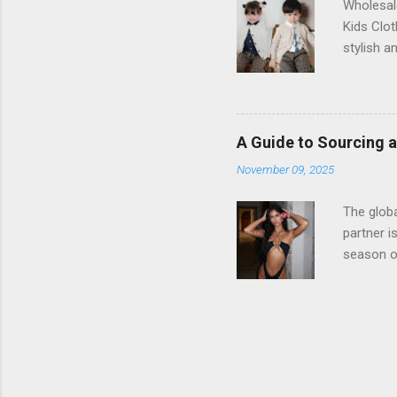
Wholesale
Kids Clot
stylish a
accessibi
search of
realm of 
has empow
A Guide to Sourcing 
to access
November 09, 2025
jewelry s
diversify
The globa
partner i
season or
is essent
ways to 
platform
offering 
platform
and multi