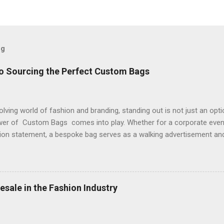
og
to Sourcing the Perfect Custom Bags
olving world of fashion and branding, standing out is not just an optio
er of Custom Bags comes into play. Whether for a corporate event,
ion statement, a bespoke bag serves as a walking advertisement and
lier that balances quality, creativity, and affordability can be a chal
ur vision, from the initial sketch to the final stitch, and can deliver a
r brand's identity and values. When it comes to versatility and everyd
stom Tote Bags . They are the workhorses of the accessory world, p
esale in the Fashion Industry
 as a stylish carry-all. The key to a great tote is durable material an
 well-designed tote becomes a reusable billboard, promoting eco-fr