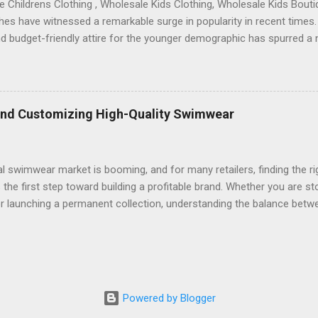
 Childrens Clothing , Wholesale Kids Clothing, Wholesale Kids Bout
hes have witnessed a remarkable surge in popularity in recent times.
nd budget-friendly attire for the younger demographic has spurred a 
lity of such products through wholesale avenues. This strategy not o
 economical choices but also provides significant backing to design
children's fashion. Jewelry Supply from Rio Grande Jewelry Supply 
ered artisans and hobbyists alike. The wholesale aspect of jewelry
and Customizing High-Quality Swimwear
 a vast array of materials, tools, and components at competitive pri
upplies itself has become a captivating niche, offering unique pieces 
 their offerings. While fashion has often been associ...
l swimwear market is booming, and for many retailers, finding the 
s the first step toward building a profitable brand. Whether you are 
 launching a permanent collection, understanding the balance between
ial for staying competitive in today’s fast-paced fashion industry. On
manage your inventory is through comprehensive online marketplaces
 has become a go-to for many entrepreneurs because it streamlines
a massive variety of styles without the traditional high markups. By u
, boutique owners can focus more on marketing and less on the logi
Powered by Blogger
-vendor coordination. If you want your brand to stand out, offering