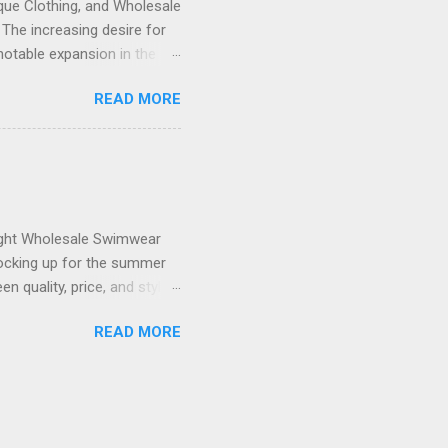
ique Clothing, and Wholesale
 The increasing desire for
notable expansion in the
nly caters to parents in
READ MORE
ers who specialize in the
and other reputable sources
 supplies allows creators
ces. Additionally, wholesale
to retailers looking to
right Wholesale Swimwear
stocking up for the summer
 quality, price, and style
e of the most efficient
READ MORE
 like FashionTIY . This
 the sourcing process,
sing such a versatile
stics of overseas shipping
 Custom Swimsuits is a