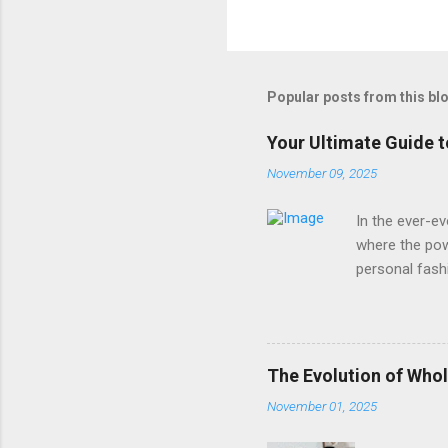
Popular posts from this bl
Your Ultimate Guide 
November 09, 2025
In the ever-ev
where the pow
personal fash
Finding a supp
understands yo
represents you
popular as Cu
The Evolution of Whol
beach days, or
November 01, 2025
businesses, a
your log...