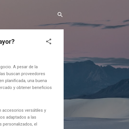
mayor?
gocio. A pesar de la
ndas buscan proveedores
en planificada, una buena
mercado y obtener beneficios
 accesorios versátiles y
cos adaptados a las
 personalizados, el