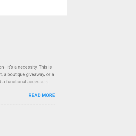
n—it's a necessity. This is
 a boutique giveaway, or a
 a functional accessory.
lenge. You need a partner who
READ MORE
 product that truly
ay utility, few items are as
erfect for grocery runs,
d strong handles. For
iendliness while showcasing